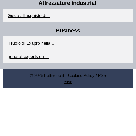
Attrezzature industriali
Guida all'acquisto di...
Business
Il ruolo di Exapro nella...
general-exports.eu:...
© 2026
Bettivetro.it
/
Cookies Policy
/
RSS
casa