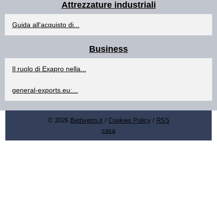
Attrezzature industriali
Guida all'acquisto di...
Business
Il ruolo di Exapro nella...
general-exports.eu:...
© 2026
Bettivetro.it
/
Cookies Policy
/
RSS
casa